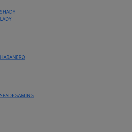
SHADY
LADY
HABANERO
SPADEGAMING