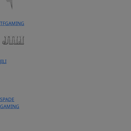
TFGAMING
JILI
SPADE
GAMING