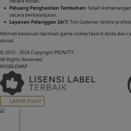
secara instan.
Peluang Penghasilan Tambahan:
Selain kemenangan 
secara berkelanjutan.
Layanan Pelanggan 24/7:
Tim
Customer Service
profesi
Nikmati keseruan bermain game online favorit Anda dan r
dunia!
© 2015 - 2026 Copyright PION777.
All Rights Reserved.
MOBILE
WAP
LAPOR PUSAT