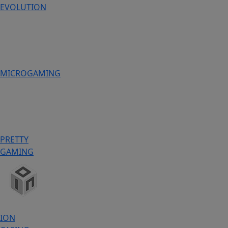
EVOLUTION
MICROGAMING
PRETTY
GAMING
ION