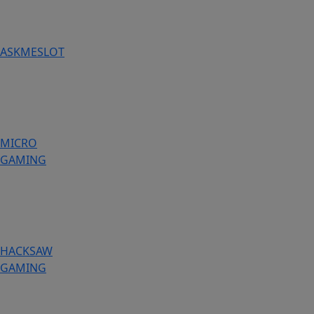
ASKMESLOT
MICRO
GAMING
HACKSAW
GAMING