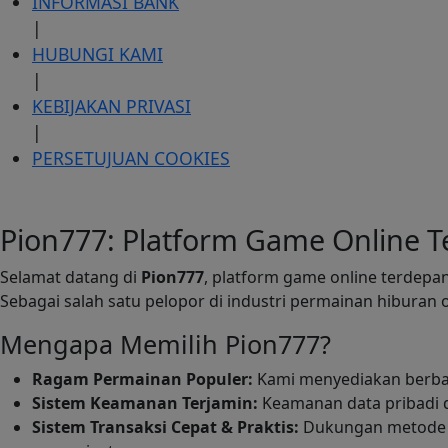
INFORMASI BANK
|
HUBUNGI KAMI
|
KEBIJAKAN PRIVASI
|
PERSETUJUAN COOKIES
Pion777: Platform Game Online T
Selamat datang di
Pion777
, platform game online terdepa
Sebagai salah satu pelopor di industri permainan hiburan
Mengapa Memilih Pion777?
Ragam Permainan Populer:
Kami menyediakan berbag
Sistem Keamanan Terjamin:
Keamanan data pribadi d
Sistem Transaksi Cepat & Praktis:
Dukungan metode p