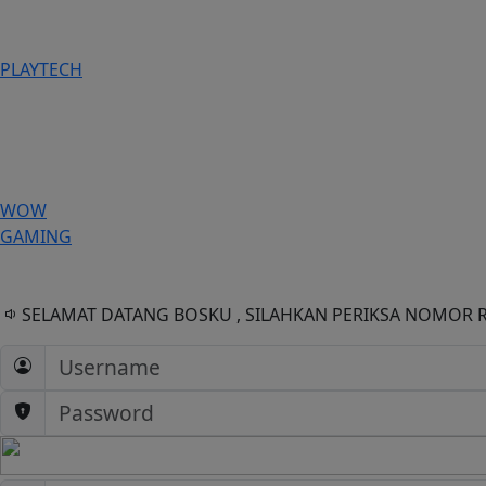
PLAYTECH
WOW
GAMING
SELAMAT DATANG BOSKU , SILAHKAN PERIKSA NOMOR RE