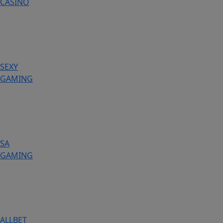
CASINO
SEXY
GAMING
SA
GAMING
ALLBET