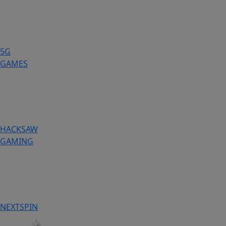
5G
GAMES
HACKSAW
GAMING
NEXTSPIN