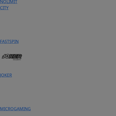
NOLIMIT
CITY
FASTSPIN
JOKER
MICROGAMING